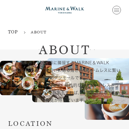
TOP
ABOUT
心地よい海風を感じながら過ごす、
上質で
ABOUT
かけがえのないひととき。
横浜赤レンガ倉庫に隣接するMARINE＆WALK
YOKOHAMAは、
海沿いにある海と緑をシームレスに繋い
だオープンモールです。
中央のストリートに沿って、個性的なショップやレストラ
ン、カフェが集まり、
散策をすれば、心満たされる出会い
や発見が待っています。
LOCATION