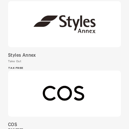
Styles Annex
Take Out
TAX FREE
COS